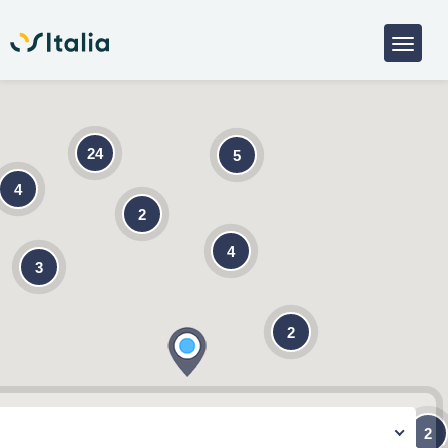
24
5
4
2
4
3
2
2