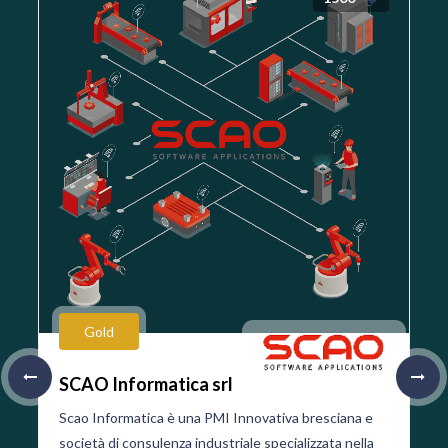
Gold
SCAO Informatica srl
Scao Informatica è una PMI Innovativa bresciana e
società di consulenza industriale specializzata nella