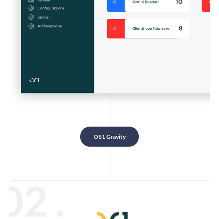
OS1 Gravity
02 .