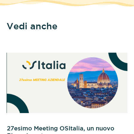
Vedi anche
27esimo Meeting OSItalia, un nuovo
OS