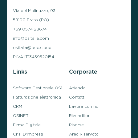
Via del Molinuzzo, 93
59100 Prato (PO)
+39 0574 28674
info@ositalia.com
ositalia@pec.cloud
P.IVA IT13459520154
Links
Corporate
Software Gestionale OS1
Azienda
Fatturazione elettronica
Contatti
CRM
Lavora con noi
OSINET
Rivenditori
Firma Digitale
Risorse
Crisi D'impresa
Area Riservata