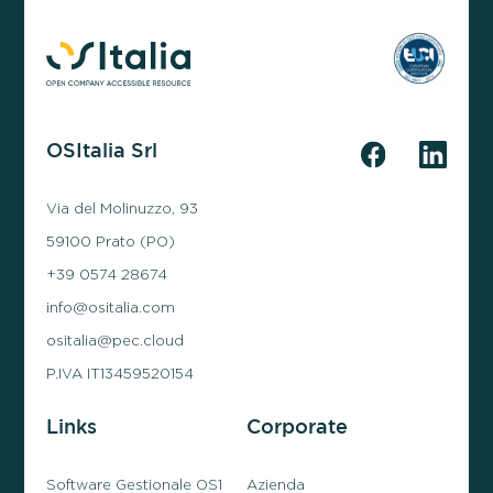
OSItalia Srl
Via del Molinuzzo, 93
59100 Prato (PO)
+39 0574 28674
info@ositalia.com
ositalia@pec.cloud
P.IVA IT13459520154
Links
Corporate
Software Gestionale OS1
Azienda