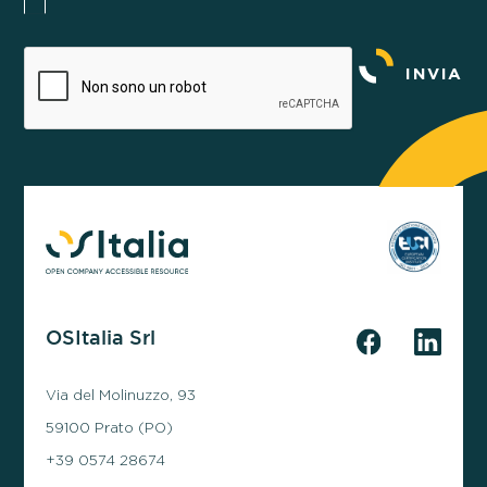
INVIA
OSItalia Srl
Via del Molinuzzo, 93
59100 Prato (PO)
+39 0574 28674