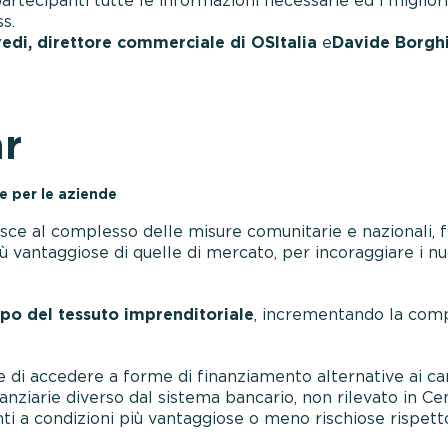
partecipanti tutte le informazioni necessarie ed i migliori
s.
edi, direttore commerciale di OSItalia
e
Davide Borgh
ar
e per le aziende
isce al complesso delle misure comunitarie e nazionali, f
ù vantaggiose di quelle di mercato, per incoraggiare i nuo
ppo del tessuto imprenditoriale
, incrementando la compe
di accedere a forme di finanziamento alternative ai cana
anziarie diverso dal sistema bancario, non rilevato in Ce
ti a condizioni più vantaggiose o meno rischiose rispett