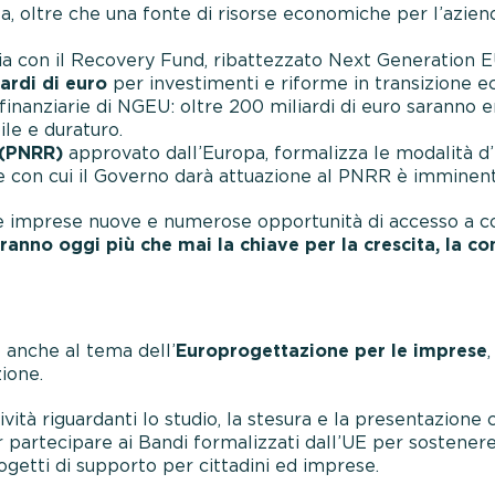
ta, oltre che una fonte di risorse economiche per l’azien
aria con il Recovery Fund, ribattezzato Next Generatio
ardi di euro
per investimenti e riforme in transizione ec
e finanziarie di NGEU: oltre 200 miliardi di euro saranno 
le e duraturo.
 (PNRR)
approvato dall’Europa, formalizza le modalità d’i
e con cui il Governo darà attuazione al PNRR è imminent
e imprese nuove e numerose opportunità di accesso a con
ranno oggi più che mai la chiave per la crescita, la com
 anche al tema dell’
Europrogettazione per le imprese
ione.
vità riguardanti lo studio, la stesura e la presentazione 
partecipare ai Bandi formalizzati dall’UE per sostenere i
ogetti di supporto per cittadini ed imprese.