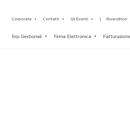
Side
Navigation
Corporate
Contatti
Gli Eventi
|
Rivenditori
Erp Gestionali
Firma Elettronica
Fatturazione
Primary
Navigation