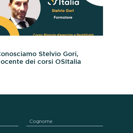
onosciamo Stelvio Gori,
Buon 
ocente dei corsi OSItalia
Interv
Bresci