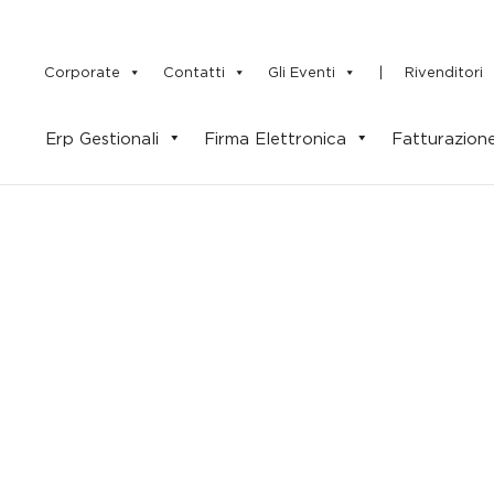
Side
Navigation
Corporate
Contatti
Gli Eventi
|
Rivenditori
Erp Gestionali
Firma Elettronica
Fatturazione
Primary
Navigation