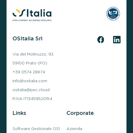
OSItalia Srl
Via del Molinuzzo, 93
59100 Prato (PO)
+39 0574 28674
info@ositalia.com
ositalia@pec.cloud
P.IVA IT13459520154
Links
Corporate
Software Gestionale OS1
Azienda